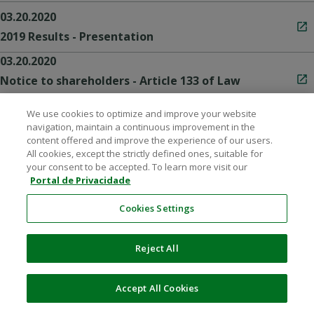
03.20.2020
2019 Results - Presentation
03.20.2020
Notice to shareholders - Article 133 of Law
6,404 of December 15, 1976
03.20.2020
We use cookies to optimize and improve your website
navigation, maintain a continuous improvement in the
Renova accepts binding offer – with 30 days
content offered and improve the experience of our users.
exclusivity for completion of documents
All cookies, except the strictly defined ones, suitable for
your consent to be accepted. To learn more visit our
03.19.2020
Portal de Privacidade
Comitê de Auditoria - Ata
Cookies Settings
03.18.2020
Comitê de Auditoria - Ata
Reject All
03.18.2020
Accept All Cookies
Timetable for publication of 2019 Results