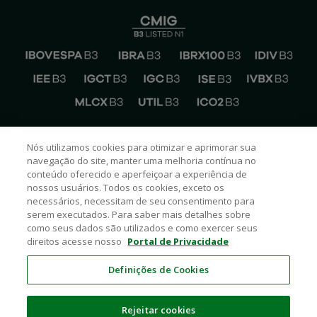
EMAIL CEMIG RI
Nós utilizamos cookies para otimizar e aprimorar sua
ri@cemig.com.br
navegação do site, manter uma melhoria contínua no
conteúdo oferecido e aperfeiçoar a experiência de
FALE COM A CEMIG RI
nossos usuários. Todos os cookies, exceto os
(31) 3506-5024
necessários, necessitam de seu consentimento para
CEMIG NAS REDES SOCIAIS
serem executados. Para saber mais detalhes sobre
como seus dados são utilizados e como exercer seus
direitos acesse nosso
Portal de Privacidade
Definições de Cookies
Rejeitar cookies
Cemig
2026
© – Todos os Direitos Reservados