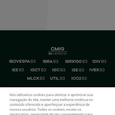
EMAIL CEMIG RI
Nós utilizamos cookies para otimizar e aprimorar sua
ri@cemig.com.br
navegação do site, manter uma melhoria contínua no
conteúdo oferecido e aperfeiçoar a experiência de
FALE COM A CEMIG RI
nossos usuários. Todos os cookies, exceto os
(31) 3506-5024
necessários, necessitam de seu consentimento para