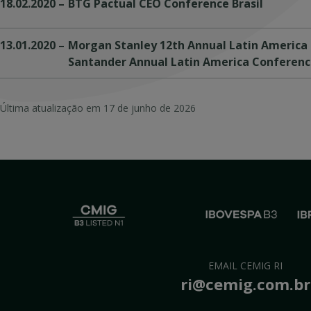
18.02.2020
–
BTG Pactual CEO Conference Brasil
13.01.2020
–
Morgan Stanley 12th Annual Latin America 
Santander Annual Latin America Conferenc
Última atualização em
17 de junho de 2026
EMAIL CEMIG RI
ri@cemig.com.br