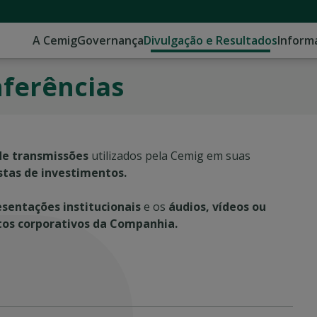
A Cemig
Governança
Divulgação e Resultados
Inform
ferências
de transmissões
utilizados pela Cemig em suas
istas de investimentos.
esentações institucionais
e os
áudios, vídeos ou
ntos corporativos da Companhia.