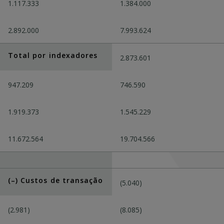
1.117.333
1.384.000
2.892.000
7.993.624
Total por indexadores
2.873.601
947.209
746.590
1.919.373
1.545.229
11.672.564
19.704.566
(–) Custos de transação
(5.040)
(2.981)
(8.085)