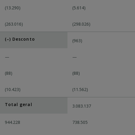
(13.290)
(5.614)
(263.016)
(298.026)
(–) Desconto
(963)
—
—
(88)
(88)
(10.423)
(11.562)
Total geral
3.083.137
944.228
738.505