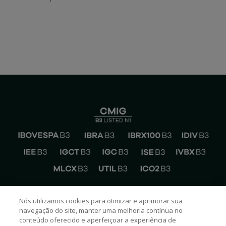
EMAIL CEMIG RI
Nós utilizamos cookies para otimizar e aprimorar sua
ri@cemig.com.br
navegação do site, manter uma melhoria contínua no
conteúdo oferecido e aperfeiçoar a experiência de
FALE COM A CEMIG RI