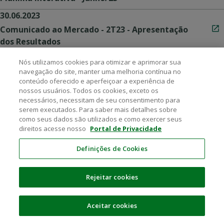
30.06.2023
Comunicado ao Mercado - 2T23 - Apresentação
dos Resultados
30.06.2023
Nós utilizamos cookies para otimizar e aprimorar sua
navegação do site, manter uma melhoria contínua no
Conferência dos Resultados 2T23
conteúdo oferecido e aperfeiçoar a experiência de
30.06.2023
nossos usuários. Todos os cookies, exceto os
necessários, necessitam de seu consentimento para
Demonstrações Financeiras Intermediárias
serem executados. Para saber mais detalhes sobre
2T23
como seus dados são utilizados e como exercer seus
direitos acesse nosso
Portal de Privacidade
30.06.2023
Instr. CVM nº 358, art 11 - Posição Consolidada
Definições de Cookies
30.06.2023
Rejeitar cookies
ITR 2T23
30.06.2023
Aceitar cookies
ITR Gasmig 2T23